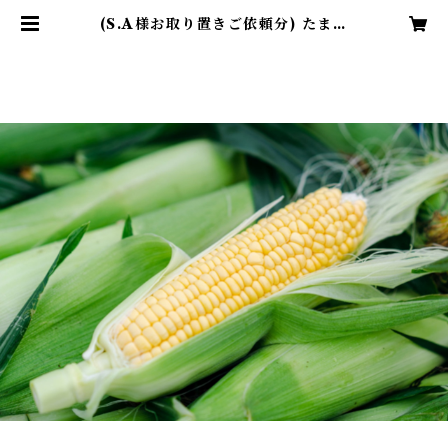
(S.A様お取り置きご依頼分) たまが
ったスイートコーン | まつだ農園