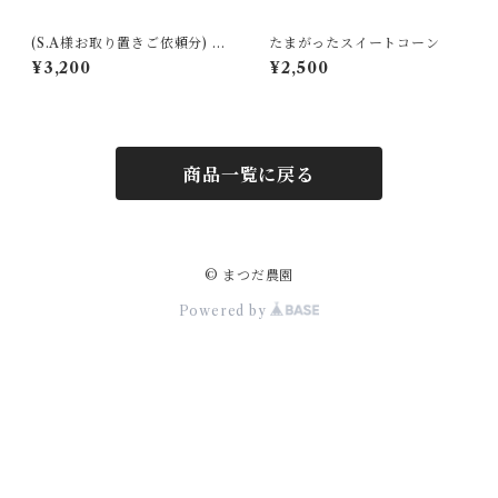
(S.A様お取り置きご依頼分) た
たまがったスイートコーン
まがったスイートコーン
¥3,200
¥2,500
商品一覧に戻る
© まつだ農園
Powered by